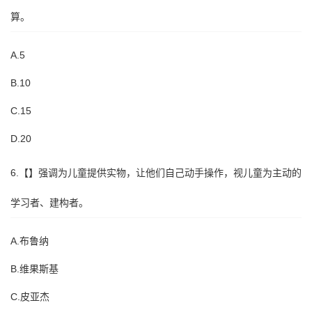
算。
A.5
B.10
C.15
D.20
6.【】强调为儿童提供实物，让他们自己动手操作，视儿童为主动的
学习者、建构者。
A.布鲁纳
B.维果斯基
C.皮亚杰