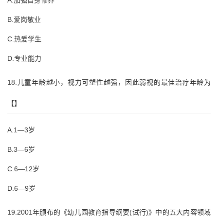
A.加强自身修养
B.爱岗敬业
C.热爱学生
D.专业能力
18.儿童年龄越小，视力可塑性越强，因此弱视的最佳治疗年龄为
【】
A.1—3岁
B.3—6岁
C.6—12岁
D.6—9岁
19.2001年颁布的《幼儿园教育指导纲要(试行)》中的五大内容领域