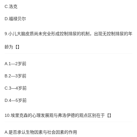
C.洛克
D.福禄贝尔
9.小儿大脑皮质尚未完全形成控制排尿的机制，出现无控制排尿的年
龄为【】
A.1—2岁前
B.2—3岁前
C.3—4岁前
D.4—5岁前
10.埃里克森的心理发展观与弗洛伊德的观点区别在于【】
A.是否承认生物因素与社会因素的作用