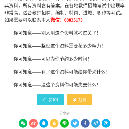
典资料，所有资料含有答案。
在
各地
教师招聘考试中
出现率
非常高，适合教师招聘、编制、特岗、进城、职称等考试。
如果需要可以联系本人
微信：
68835173
你可知道
——别人用这个资料就考过关了！
你可知道
——整理这个资料需要花多少精力
！
你可知道
——可以为你节约多少时间！
你可知道
——有了这个资料可能给你带来什么！
你可知道
——没这个资料你可能失去什么
！
赞(
0
)
打赏


分享到








