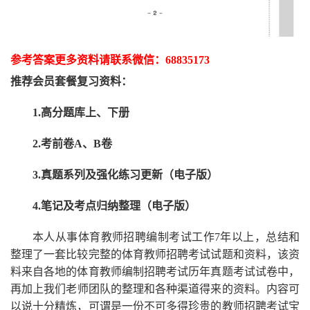
参考答案更多资
料请联系
微信：
68835173
推荐
会员套餐
复习资料：
1.高分题库上、下册
2.考前卷A、B卷
3.真题系列及强化练习更新（电子版）
4.笔记及考点归纳整理（电子版）
本人从事
体育
教师招聘编制考试工作
7
年以上，总结和
整理了一套比较完整的
体育
教师招聘考试试题和资料，该资
料来自各地的
体育
教师编制招聘考试
历年真题考试
试卷中，
再
加上我们
老师
团队的整理和各种渠道得来的资料。内容可
以说十分精炼，可谓是一份
不可多得
珍贵的教师
招聘
考试宝