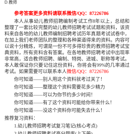
D.教师
参考答案更多资料请联系微信
/QQ：87226786
本人从事幼儿教师招聘编制考试工作
8年以上，总结和
整理了一套比较完整的幼儿教师招聘考试试题和资料，该资
料来自各地的幼儿教师编制招聘考试历年真题考试试卷中，
在加上我们老师团队的整理和各种渠道得来的资料。内容可
以说十分精炼，可谓是一份不可多得珍贵的教师招聘考试宝
典资料，所有资料含有答案。在各地教师招聘考试中出现率
非常高，适合教师招聘、编制、特岗、进城、职称等考试。
本人敢保证你只要记住这份资料，你将会有99%的几率通过
考试。如果需要可以联系本人
微信
/QQ：87226786
你可知道
——别人用这个资料就考过关了！
你可知道
——整理这个资料需要花多少精力
你可知道
——可以为你节约多少时间！
你可知道
——有了这个资料可能给你带来什么！
你可知道
——没这个资料你可能失去什么！
推荐复习资料：
1.幼儿教师招聘考试复习笔记(核心考点)
2.幼儿教师招聘考试高分题库(上下册)