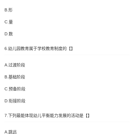
B.形
C.量
D.数
6.幼儿园教育属于学校教育制度的【】
A.过渡阶段
B.基础阶段
C.预备阶段
D.衔接阶段
7.下列最能体现幼儿平衡能力发展的活动是【】
A.跳远