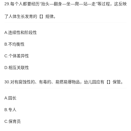
29.每个人都要经历“抬头—翻身—坐—爬—站—走”等过程，这反映
了人体生长发育的【】规律。
A.连续性和阶段性
B.不均衡性
C.个体差异性
D.相互关联性
30.对有腐蚀性的、有毒的、易燃易爆物品，幼儿园应有【】保管。
A.园长
B.专人
C.保育员