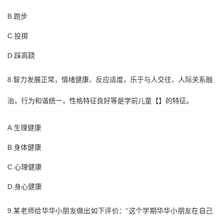
B.跑步
C.投掷
D.踩高跷
8.智力发展正常，情绪健康、反应适度，乐于与人交往、人际关系融
治，行为和谐统一，性格特征良好等是学前儿童【】的特征。
A.生理健康
B.身体健康
C.心理健康
D.身心健康
9.某老师给华华小朋友做出如下评价：“这个学期华华小朋友在自己