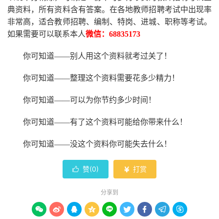
典资料，所有资料含有答案。
在
各地
教师招聘考试中
出现率
非常高，适合教师招聘、编制、特岗、进城、职称等考试。
如果需要可以联系本人
微信：
68835173
你可知道
——别人用这个资料就考过关了！
你可知道
——整理这个资料需要花多少精力
！
你可知道
——可以为你节约多少时间！
你可知道
——有了这个资料可能给你带来什么！
你可知道
——没这个资料你可能失去什么
！
赞(
0
)
打赏


分享到








