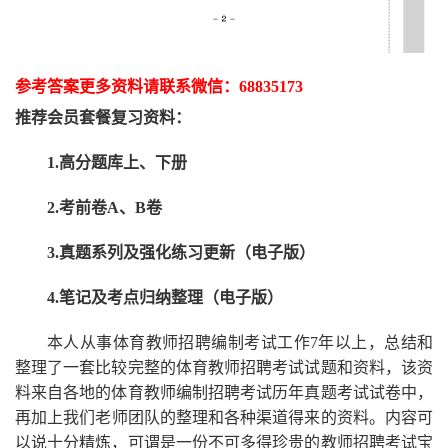
参考答案更多资
料请联系
微信：
68835173
推荐
会员套餐
复习资料：
1.高分题库上、下册
2.考前卷A、B卷
3.真题系列及强化练习更新（电子版）
4.笔记及考点归纳整理（电子版）
本人从事
体育
教师招聘编制考试工作
7
年以上，总结和
整理了一套比较完整的
体育
教师招聘考试试题和资料，该资
料来自各地的
体育
教师编制招聘考试
历年真题考试
试卷中，
再
加上我们
老师
团队的整理和各种渠道得来的资料。内容可
以说十分精炼，可谓是一份
不可多得
珍贵的教师
招聘
考试宝