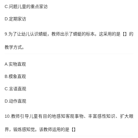
C.问题儿童的重点家访
D.定期家访
9.为了让幼儿认识蜻蜓，教师出示了蜻蜓的标本。这采用的是【】的
教学方式。
A.实物直观
B.模象直观
C.言语直观
D.动作直观
10.教师引导儿童有目的地感知客观事物、丰富感性知识、扩大眼
界，锻炼感知觉。该教师运用的是【】