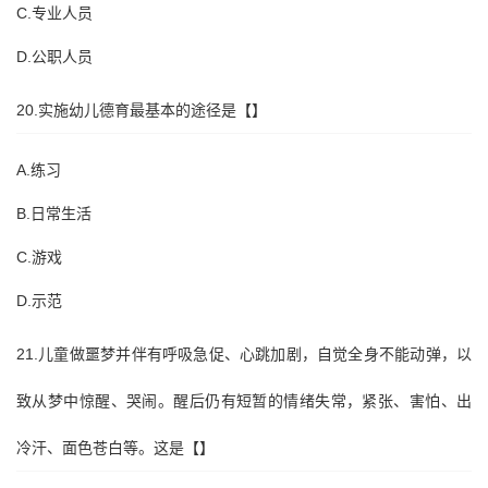
C.专业人员
D.公职人员
20.实施幼儿德育最基本的途径是【】
A.练习
B.日常生活
C.游戏
D.示范
21.儿童做噩梦并伴有呼吸急促、心跳加剧，自觉全身不能动弹，以
致从梦中惊醒、哭闹。醒后仍有短暂的情绪失常，紧张、害怕、出
冷汗、面色苍白等。这是【】