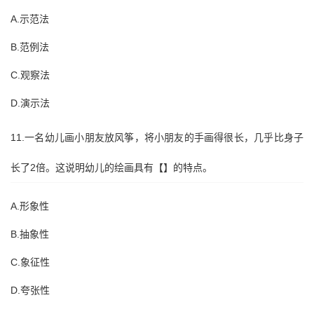
A.示范法
B.范例法
C.观察法
D.演示法
11.一名幼儿画小朋友放风筝，将小朋友的手画得很长，几乎比身子
长了2倍。这说明幼儿的绘画具有【】的特点。
A.形象性
B.抽象性
C.象征性
D.夸张性