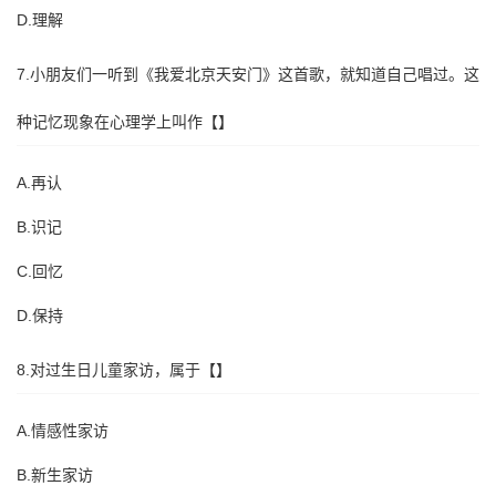
D.理解
7.小朋友们一听到《我爱北京天安门》这首歌，就知道自己唱过。这
种记忆现象在心理学上叫作【】
A.再认
B.识记
C.回忆
D.保持
8.对过生日儿童家访，属于【】
A.情感性家访
B.新生家访