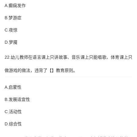
A.癫痫发作
B.梦游症
C.夜惊
D.梦魇
22.幼儿教师在语言课上只讲故事、音乐课上只能唱歌、体育课上只
做游戏的做法，违背了【】教育原则。
A.启蒙性
B.发展适宜性
C.活动性
D.综合性