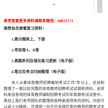
参考答案更多资
料请联系
微信：
68835173
推荐
会员套餐
复习资料：
1.高分题库上、下册
2.考前卷A、B卷
3.真题系列及强化练习更新（电子版）
4.笔记及考点归纳整理（电子版）
本人从事
体育
教师招聘编制考试工作
7
年以上，总结和
整理了一套比较完整的
体育
教师招聘考试试题和资料，该资
料来自各地的
体育
教师编制招聘考试
历年真题考试
试卷中，
再
加上我们
老师
团队的整理和各种渠道得来的资料。内容可
以说十分精炼，可谓是一份
不可多得
珍贵的教师
招聘
考试宝