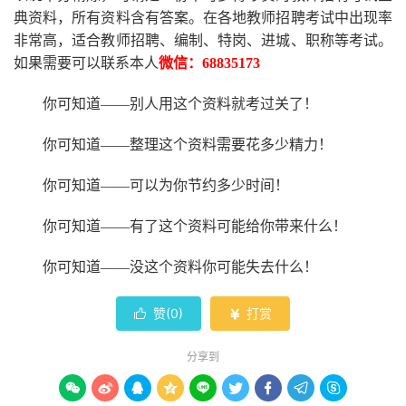
典资料，所有资料含有答案。
在
各地
教师招聘考试中
出现率
非常高，适合教师招聘、编制、特岗、进城、职称等考试。
如果需要可以联系本人
微信：
68835173
你可知道
——别人用这个资料就考过关了！
你可知道
——整理这个资料需要花多少精力
！
你可知道
——可以为你节约多少时间！
你可知道
——有了这个资料可能给你带来什么！
你可知道
——没这个资料你可能失去什么
！
赞(
0
)
打赏


分享到








