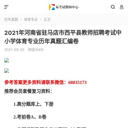



历年真题
体育专业
正文


2021年河南省驻马店市西平县教师招聘考试中
小学体育专业历年真题汇编卷
2021-09-20
阅读(549)
参考答案更多资
料请联系
微信：
68835173
推荐
会员套餐
复习资料：
1.高分题库上、下册
2.考前卷A、B卷