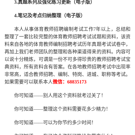
3.真题系列及强化练习更新（电子版）
4.笔记及考点归纳整理（电子版）
本人从事
体育
教师招聘编制考试工作
7
年以上，总结和
整理了一套比较完整的
体育
教师招聘考试试题和资料，该资
料来自各地的
体育
教师编制招聘考试
历年真题考试
试卷中，
再
加上我们
老师
团队的整理和各种渠道得来的资料。内容可
以说十分精炼，可谓是一份
不可多得
珍贵的教师
招聘
考试宝
典资料，所有资料含有答案。
在
各地
教师招聘考试中
出现率
非常高，适合教师招聘、编制、特岗、进城、职称等考试。
如果需要可以联系本人
微信：
68835173
你可知道
——别人用这个资料就考过关了！
你可知道
——整理这个资料需要花多少精力
！
你可知道
——可以为你节约多少时间！