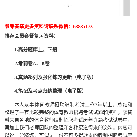
参考答案更多资
料请联系
微信：
68835173
推荐
会员套餐
复习资料：
1.高分题库上、下册
2.考前卷A、B卷
3.真题系列及强化练习更新（电子版）
4.笔记及考点归纳整理（电子版）
本人从事
体育
教师招聘编制考试工作
7
年以上，总结和
整理了一套比较完整的
体育
教师招聘考试试题和资料，该资
料来自各地的
体育
教师编制招聘考试
历年真题考试
试卷中，
再
加上我们
老师
团队的整理和各种渠道得来的资料。内容可
以说十分精炼，可谓是一份
不可多得
珍贵的教师
招聘
考试宝