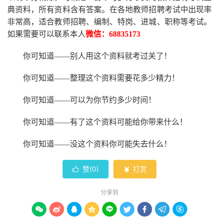
典资料，所有资料含有答案。
在
各地
教师招聘考试中
出现率
非常高，适合教师招聘、编制、特岗、进城、职称等考试。
如果需要可以联系本人
微信：
68835173
你可知道
——别人用这个资料就考过关了！
你可知道
——整理这个资料需要花多少精力
！
你可知道
——可以为你节约多少时间！
你可知道
——有了这个资料可能给你带来什么！
你可知道
——没这个资料你可能失去什么
！
赞(
0
)
打赏


分享到








