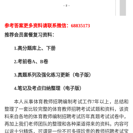
参考答案更多资
料请联系
微信：
68835173
推荐
会员套餐
复习资料：
1.高分题库上、下册
2.考前卷A、B卷
3.真题系列及强化练习更新（电子版）
4.笔记及考点归纳整理（电子版）
本人从事
体育
教师招聘编制考试工作
7
年以上，总结和
整理了一套比较完整的
体育
教师招聘考试试题和资料，该资
料来自各地的
体育
教师编制招聘考试
历年真题考试
试卷中，
再
加上我们
老师
团队的整理和各种渠道得来的资料。内容可
以说十分精炼，可谓是一份
不可多得
珍贵的教师
招聘
考试宝