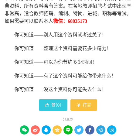
典资料，所有资料含有答案。
在
各地
教师招聘考试中
出现率
非常高，适合教师招聘、编制、特岗、进城、职称等考试。
如果需要可以联系本人
微信：
68835173
你可知道
——别人用这个资料就考过关了！
你可知道
——整理这个资料需要花多少精力
！
你可知道
——可以为你节约多少时间！
你可知道
——有了这个资料可能给你带来什么！
你可知道
——没这个资料你可能失去什么
！
赞(
0
)
打赏


分享到








