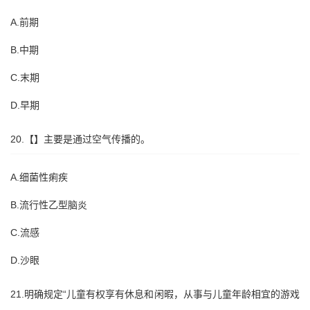
A.前期
B.中期
C.末期
D.早期
20.【】主要是通过空气传播的。
A.细菌性痢疾
B.流行性乙型脑炎
C.流感
D.沙眼
21.明确规定“儿童有权享有休息和闲暇，从事与儿童年龄相宜的游戏