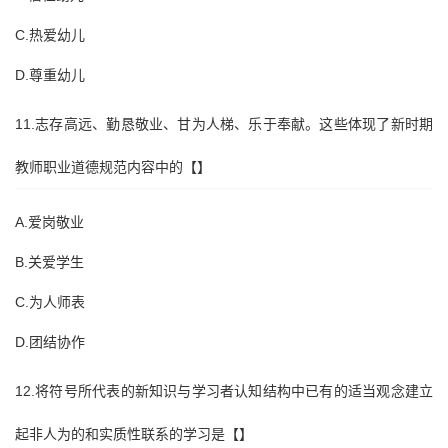
C.热爱幼儿
D.尊重幼儿
11.志存高远、勤恳敬业、甘为人梯、乐于奉献。这些体现了新时期
教师职业道德规范内容中的【】
A.爱岗敬业
B.关爱学生
C.为人师表
D.团结协作
12.将符号所代表的新知识与学习者认知结构中已有的适当观念建立
起非人为的和实质性联系的学习是【】