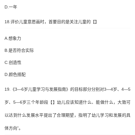
D.一年
18.评价儿童意愿画时，首要目的是关注儿童的【】
A.想象力
B.是否符合实际
C.创造性
D.颜色搭配
19.《3—6岁儿童学习与发展指南》的目标部分分别对3—4岁、4—5
岁、5—6岁三个年龄段【】幼儿应该知道什么、能做什么，大致可
以达到什么发展水平提出了合理期望，指明了幼儿学习和发展的具
体方向”。