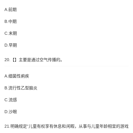
A.前期
B.中期
C.末期
D.早期
20.【】主要是通过空气传播的。
A.细菌性痢疾
B.流行性乙型脑炎
C.流感
D.沙眼
21.明确规定“儿童有权享有休息和闲暇，从事与儿童年龄相宜的游戏