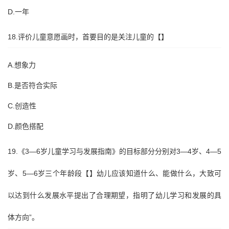
D.一年
18.评价儿童意愿画时，首要目的是关注儿童的【】
A.想象力
B.是否符合实际
C.创造性
D.颜色搭配
19.《3—6岁儿童学习与发展指南》的目标部分分别对3—4岁、4—5
岁、5—6岁三个年龄段【】幼儿应该知道什么、能做什么，大致可
以达到什么发展水平提出了合理期望，指明了幼儿学习和发展的具
体方向”。