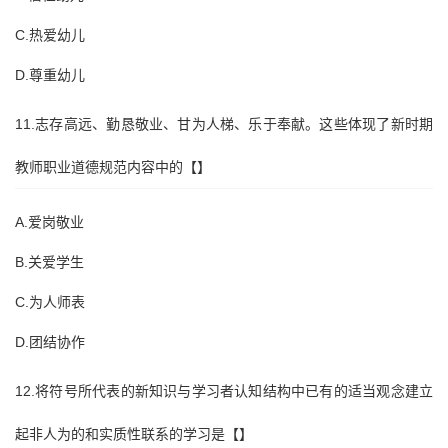
C.热爱幼儿
D.尊重幼儿
11.志存高远、勤恳敬业、甘为人梯、乐于奉献。这些体现了新时期
教师职业道德规范内容中的【】
A.爱岗敬业
B.关爱学生
C.为人师表
D.团结协作
12.将符号所代表的新知识与学习者认知结构中已有的适当观念建立
起非人为的和实质性联系的学习是【】