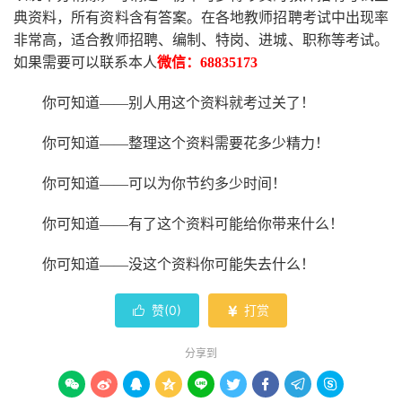
典资料，所有资料含有答案。
在
各地
教师招聘考试中
出现率
非常高，适合教师招聘、编制、特岗、进城、职称等考试。
如果需要可以联系本人
微信：
68835173
你可知道
——别人用这个资料就考过关了！
你可知道
——整理这个资料需要花多少精力
！
你可知道
——可以为你节约多少时间！
你可知道
——有了这个资料可能给你带来什么！
你可知道
——没这个资料你可能失去什么
！
赞(
0
)
打赏


分享到








