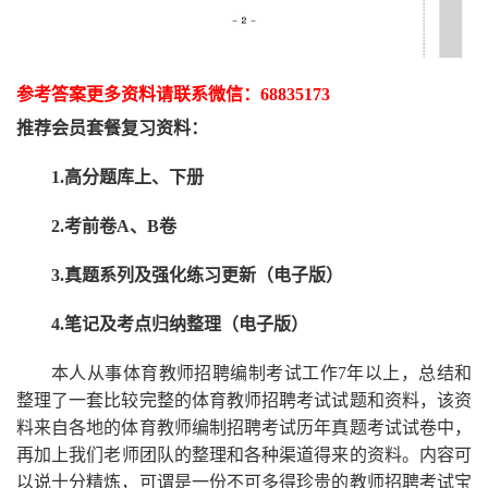
参考答案更多资
料请联系
微信：
68835173
推荐
会员套餐
复习资料：
1.高分题库上、下册
2.考前卷A、B卷
3.真题系列及强化练习更新（电子版）
4.笔记及考点归纳整理（电子版）
本人从事
体育
教师招聘编制考试工作
7
年以上，总结和
整理了一套比较完整的
体育
教师招聘考试试题和资料，该资
料来自各地的
体育
教师编制招聘考试
历年真题考试
试卷中，
再
加上我们
老师
团队的整理和各种渠道得来的资料。内容可
以说十分精炼，可谓是一份
不可多得
珍贵的教师
招聘
考试宝