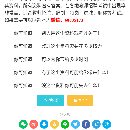
典资料，所有资料含有答案。
在
各地
教师招聘考试中
出现率
非常高，适合教师招聘、编制、特岗、进城、职称等考试。
如果需要可以联系本人
微信：
68835173
你可知道
——别人用这个资料就考过关了！
你可知道
——整理这个资料需要花多少精力
！
你可知道
——可以为你节约多少时间！
你可知道
——有了这个资料可能给你带来什么！
你可知道
——没这个资料你可能失去什么
！
赞(
0
)
打赏


分享到








