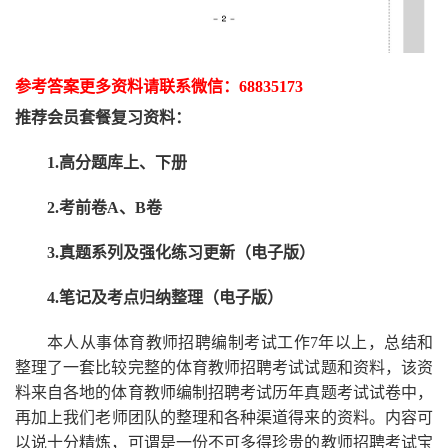
参考答案更多资
料请联系
微信：
68835173
推荐
会员套餐
复习资料：
1.高分题库上、下册
2.考前卷A、B卷
3.真题系列及强化练习更新（电子版）
4.笔记及考点归纳整理（电子版）
本人从事
体育
教师招聘编制考试工作
7
年以上，总结和
整理了一套比较完整的
体育
教师招聘考试试题和资料，该资
料来自各地的
体育
教师编制招聘考试
历年真题考试
试卷中，
再
加上我们
老师
团队的整理和各种渠道得来的资料。内容可
以说十分精炼，可谓是一份
不可多得
珍贵的教师
招聘
考试宝