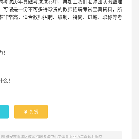
聘考试
历年真题考试
试卷中，
再
加上我们
老师
团队的整理
，可谓是一份
不可多得
珍贵的教师
招聘
考试宝典资料，所
率非常高，适合教师招聘、编制、特岗、进城、职称等考
！
力
！
什么！
！
打赏

四川省雅安市雨城区教师招聘考试中小学体育专业历年真题汇编卷