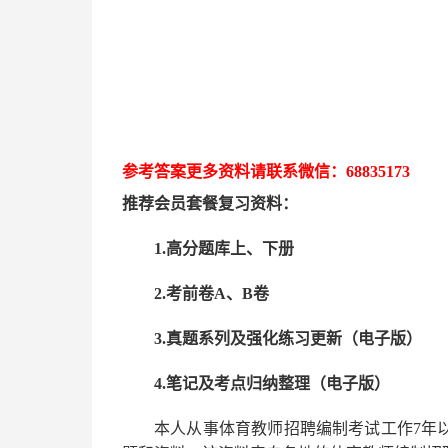
参考答案更多资
料请联系
微信：
68835173
推荐
会员套餐
复习资料：
1.高分题库上、下册
2.考前卷A、B卷
3.真题系列及强化练习更新（电子版）
4.笔记及考点归纳整理（电子版）
本人从事
体育
教师招聘编制考试工作
7
年