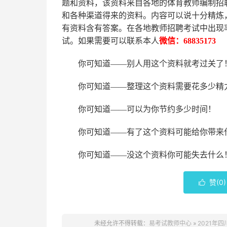
题和资料，该资料来自各地的
体育
教师编制招
和各种渠道得来的资料。内容可以说十分精炼
有资料含有答案。
在
各地
教师招聘考试中
出现
试。如果需要可以联系本人
微信：
68835173
你可知道
——别人用这个资料就考过关了
你可知道
——整理这个资料需要花多少精
你可知道
——可以为你节约多少时间！
你可知道
——有了这个资料可能给你带来
你可知道
——没这个资料你可能失去什么
赞(
0
)

未经允许不得转载：
易考试教师中心
»
2021年