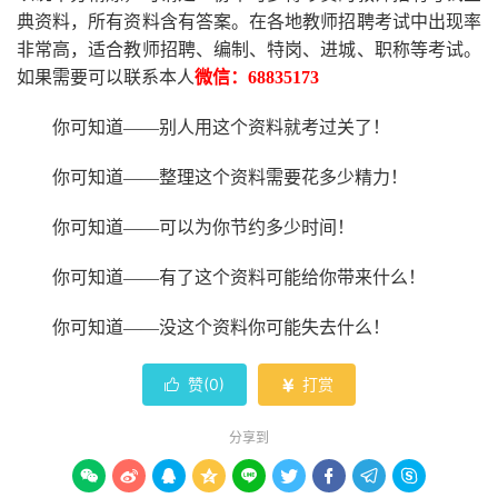
典资料，所有资料含有答案。
在
各地
教师招聘考试中
出现率
非常高，适合教师招聘、编制、特岗、进城、职称等考试。
如果需要可以联系本人
微信：
68835173
你可知道
——别人用这个资料就考过关了！
你可知道
——整理这个资料需要花多少精力
！
你可知道
——可以为你节约多少时间！
你可知道
——有了这个资料可能给你带来什么！
你可知道
——没这个资料你可能失去什么
！
赞(
0
)
打赏


分享到








