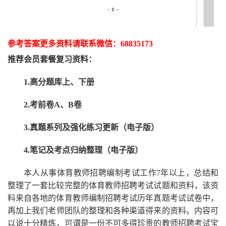
参考答案更多资
料请联系
微信：
68835173
推荐
会员套餐
复习资料：
1.高分题库上、下册
2.考前卷A、B卷
3.真题系列及强化练习更新（电子版）
4.笔记及考点归纳整理（电子版）
本人从事
体育
教师招聘编制考试工作
7
年以上，总结和
整理了一套比较完整的
体育
教师招聘考试试题和资料，该资
料来自各地的
体育
教师编制招聘考试
历年真题考试
试卷中，
再
加上我们
老师
团队的整理和各种渠道得来的资料。内容可
以说十分精炼，可谓是一份
不可多得
珍贵的教师
招聘
考试宝