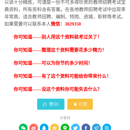
以说十分精炼，可谓是一份不可多得珍贵的教师招聘考试宝
典资料，所有资料含有答案。在各地教师招聘考试中出现率
非常高，适合教师招聘、编制、特岗、进城、职称等考试。
如果需要可以联系本人
微信：
3829350
你可知道
——别人用这个资料就考过关了！
你可知道
——整理这个资料需要花多少精力！
你可知道
——可以为你节约多少时间！
你可知道
——有了这个资料可能给你带来什么！
你可知道
——没这个资料你可能失去什么？
赞(
0
)
打赏


分享到








