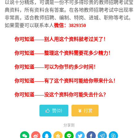
以说十分精炼，可谓是一份不可多得珍贵的教师招聘考试宝
典资料，所有资料含有答案。在各地教师招聘考试中出现率
非常高，适合教师招聘、编制、特岗、进城、职称等考试。
如果需要可以联系本人
微信：
3829350
你可知道
——别人用这个资料就考过关了！
你可知道
——整理这个资料需要花多少精力！
你可知道
——可以为你节约多少时间！
你可知道
——有了这个资料可能给你带来什么！
你可知道
——没这个资料你可能失去什么？
赞(
0
)
打赏


分享到








