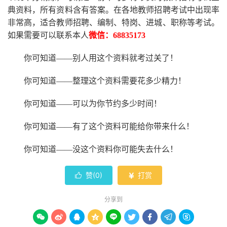
典资料，所有资料含有答案。
在
各地
教师招聘考试中
出现率
非常高，适合教师招聘、编制、特岗、进城、职称等考试。
如果需要可以联系本人
微信：
68835173
你可知道
——别人用这个资料就考过关了！
你可知道
——整理这个资料需要花多少精力
！
你可知道
——可以为你节约多少时间！
你可知道
——有了这个资料可能给你带来什么！
你可知道
——没这个资料你可能失去什么
！
赞(
0
)
打赏


分享到








