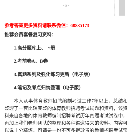
参考答案更多资
料请联系
微信：
68835173
推荐
会员套餐
复习资料：
1.高分题库上、下册
2.考前卷A、B卷
3.真题系列及强化练习更新（电子版）
4.笔记及考点归纳整理（电子版）
本人从事
体育
教师招聘编制考试工作
7
年以上，总结和
整理了一套比较完整的
体育
教师招聘考试试题和资料，该资
料来自各地的
体育
教师编制招聘考试
历年真题考试
试卷中，
再
加上我们
老师
团队的整理和各种渠道得来的资料。内容可
以说十分精炼，可谓是一份
不可多得
珍贵的教师
招聘
考试宝