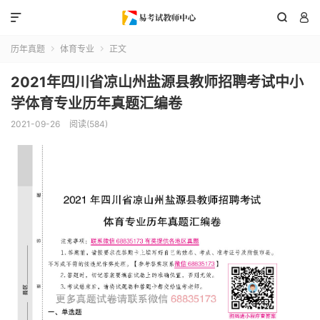



历年真题
体育专业
正文


2021年四川省凉山州盐源县教师招聘考试中小
学体育专业历年真题汇编卷
2021-09-26
阅读(584)