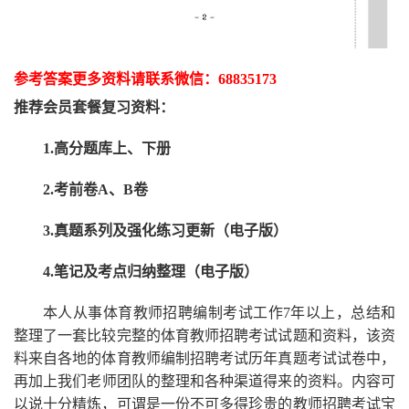
参考答案更多资
料请联系
微信：
68835173
推荐
会员套餐
复习资料：
1.高分题库上、下册
2.考前卷A、B卷
3.真题系列及强化练习更新（电子版）
4.笔记及考点归纳整理（电子版）
本人从事
体育
教师招聘编制考试工作
7
年以上，总结和
整理了一套比较完整的
体育
教师招聘考试试题和资料，该资
料来自各地的
体育
教师编制招聘考试
历年真题考试
试卷中，
再
加上我们
老师
团队的整理和各种渠道得来的资料。内容可
以说十分精炼，可谓是一份
不可多得
珍贵的教师
招聘
考试宝