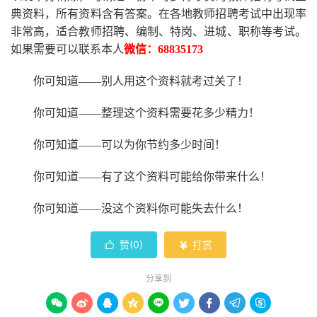
典资料，所有资料含有答案。
在
各地
教师招聘考试中
出现率
非常高，适合教师招聘、编制、特岗、进城、职称等考试。
如果需要可以联系本人
微信：
68835173
你可知道
——别人用这个资料就考过关了！
你可知道
——整理这个资料需要花多少精力
！
你可知道
——可以为你节约多少时间！
你可知道
——有了这个资料可能给你带来什么！
你可知道
——没这个资料你可能失去什么
！
赞(
0
)
打赏


分享到








