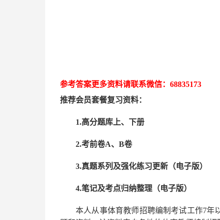
参考答案更多资
料请联系
微信：
68835173
推荐
会员套餐
复习资料：
1.高分题库上、下册
2.考前卷A、B卷
3.真题系列及强化练习更新（电子版）
4.笔记及考点归纳整理（电子版）
本人从事
体育
教师招聘编制考试工作
7
年