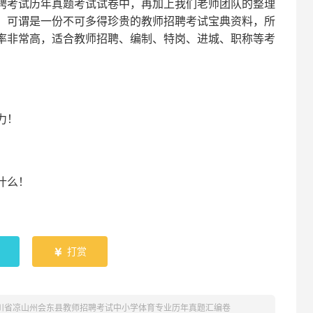
聘考试
历年真题考试
试卷中，
再
加上我们
老师
团队的整理
，可谓是一份
不可多得
珍贵的教师
招聘
考试宝典资料，所
率非常高，适合教师招聘、编制、特岗、进城、职称等考
！
力
！
什么！
！
打赏

四川省凉山州会东县教师招聘考试中小学体育专业历年真题汇编卷