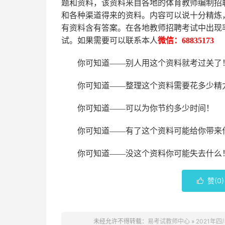
题和资料，该资料来自各地的
体育
教师编制招
和各种渠道得来的资料。内容可以说十分精炼
有资料含有答案。
在
各地
教师招聘考试中
出现
试。如果需要可以联系本人
微信：
68835173
你可知道
——别人用这个资料就考过关了
你可知道
——整理这个资料需要花多少精
你可知道
——可以为你节约多少时间！
你可知道
——有了这个资料可能给你带来
你可知道
——没这个资料你可能失去什么
赞(
0
)

未经允许不得转载：
易考试教师中心
»
2021年