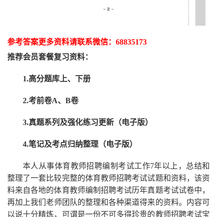
参考答案更多资
料请联系
微信：
68835173
推荐
会员套餐
复习资料：
1.高分题库上、下册
2.考前卷A、B卷
3.真题系列及强化练习更新（电子版）
4.笔记及考点归纳整理（电子版）
本人从事
体育
教师招聘编制考试工作
7
年以上，总结和
整理了一套比较完整的
体育
教师招聘考试试题和资料，该资
料来自各地的
体育
教师编制招聘考试
历年真题考试
试卷中，
再
加上我们
老师
团队的整理和各种渠道得来的资料。内容可
以说十分精炼，可谓是一份
不可多得
珍贵的教师
招聘
考试宝