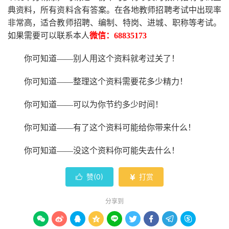
典资料，所有资料含有答案。
在
各地
教师招聘考试中
出现率
非常高，适合教师招聘、编制、特岗、进城、职称等考试。
如果需要可以联系本人
微信：
68835173
你可知道
——别人用这个资料就考过关了！
你可知道
——整理这个资料需要花多少精力
！
你可知道
——可以为你节约多少时间！
你可知道
——有了这个资料可能给你带来什么！
你可知道
——没这个资料你可能失去什么
！
赞(
0
)
打赏


分享到








