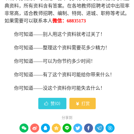
典资料，所有资料含有答案。
在
各地
教师招聘考试中
出现率
非常高，适合教师招聘、编制、特岗、进城、职称等考试。
如果需要可以联系本人
微信：
68835173
你可知道
——别人用这个资料就考过关了！
你可知道
——整理这个资料需要花多少精力
！
你可知道
——可以为你节约多少时间！
你可知道
——有了这个资料可能给你带来什么！
你可知道
——没这个资料你可能失去什么
！
赞(
0
)
打赏


分享到








