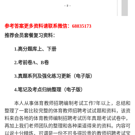
参考答案更多资
料请联系
微信：
68835173
推荐
会员套餐
复习资料：
1.高分题库上、下册
2.考前卷A、B卷
3.真题系列及强化练习更新（电子版）
4.笔记及考点归纳整理（电子版）
本人从事
体育
教师招聘编制考试工作
7
年以上，总结和
整理了一套比较完整的
体育
教师招聘考试试题和资料，该资
料来自各地的
体育
教师编制招聘考试
历年真题考试
试卷中，
再
加上我们
老师
团队的整理和各种渠道得来的资料。内容可
以说十分精炼，可谓是一份
不可多得
珍贵的教师
招聘
考试宝