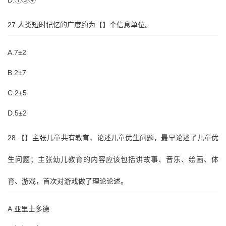
D.①③④
27.人类短时记忆的广度约为【】个信息单位。
A.7±2
B.2±7
C.2±5
D.5±2
28.【】主张儿童共有教育，论述儿童优生问题，最早论述了儿童优
生问题；主张幼儿教育的内容应该包括讲故事、音乐、绘画、体
育、游戏，首次对游戏做了理论论述。
A.亚里士多德