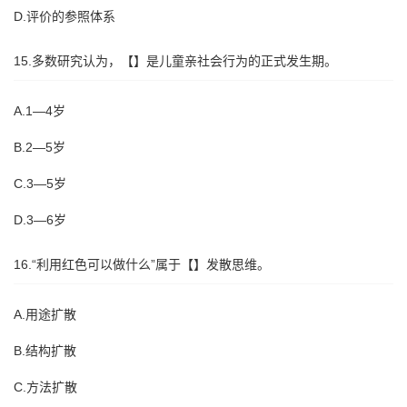
D.评价的参照体系
15.多数研究认为，【】是儿童亲社会行为的正式发生期。
A.1—4岁
B.2—5岁
C.3—5岁
D.3—6岁
16.“利用红色可以做什么”属于【】发散思维。
A.用途扩散
B.结构扩散
C.方法扩散