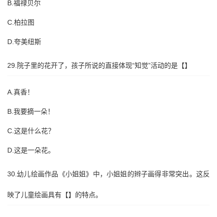
B.福禄贝尔
C.柏拉图
D.夸美纽斯
29.院子里的花开了，孩子所说的直接体现“知觉”活动的是【】
A.真香！
B.我要摘一朵！
C.这是什么花？
D.这是一朵花。
30.幼儿绘画作品《小姐姐》中，小姐姐的辫子画得非常突出。这反
映了儿童绘画具有【】的特点。