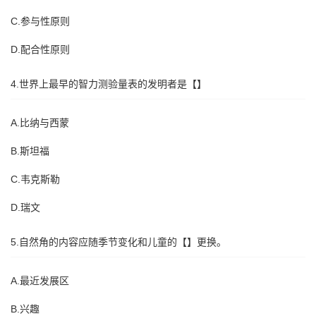
C.参与性原则
D.配合性原则
4.世界上最早的智力测验量表的发明者是【】
A.比纳与西蒙
B.斯坦福
C.韦克斯勒
D.瑞文
5.自然角的内容应随季节变化和儿童的【】更换。
A.最近发展区
B.兴趣