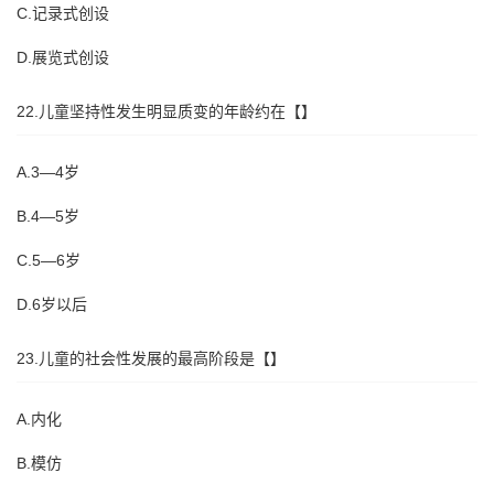
C.记录式创设
D.展览式创设
22.儿童坚持性发生明显质变的年龄约在【】
A.3—4岁
B.4—5岁
C.5—6岁
D.6岁以后
23.儿童的社会性发展的最高阶段是【】
A.内化
B.模仿