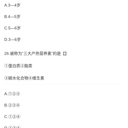
A.3—4岁
B.4—5岁
C.5—6岁
D.3—6岁
26.被称为“三大产热营养素”的是【】
①蛋白质②脂类
③碳水化合物④维生素
A.①②③
B.②③④
C.①②④