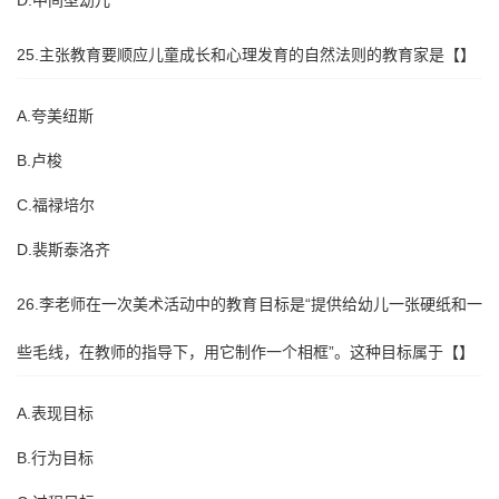
D.中间型幼儿
25.主张教育要顺应儿童成长和心理发育的自然法则的教育家是【】
A.夸美纽斯
B.卢梭
C.福禄培尔
D.裴斯泰洛齐
26.李老师在一次美术活动中的教育目标是“提供给幼儿一张硬纸和一
些毛线，在教师的指导下，用它制作一个相框”。这种目标属于【】
A.表现目标
B.行为目标