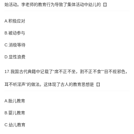
始活动。李老师的教育行为导致了集体活动中幼儿的【】
A.积极应对
B.被动参与
C.消极等待
D.显性浪费
17.我国古代典籍中记载了“席不正不坐，割不正不食”“目不视邪色，
耳不听淫声”的做法。这体现了古人的教育思想是【】
A.胎儿教育
B.婴儿教育
C.幼儿教育