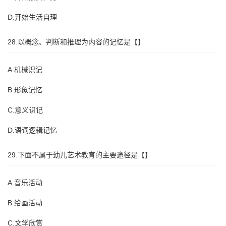
D.开始生活自理
28.以概念、判断和推理为内容的记忆是【】
A.机械识记
B.形象记忆
C.意义识记
D.语词逻辑记忆
29.下面不属于幼儿艺术教育的主要途径是【】
A.音乐活动
B.给画活动
C.文学欣赏