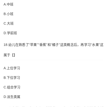
A.中班
B.小班
C.大班
D.学前班
18.幼儿在熟悉了“苹果”“香蕉”和“橘子”这类概念后，再学习“水果”这
属于【】
A.上位学习
B.下位学习
C.组合学习
D.派生类属