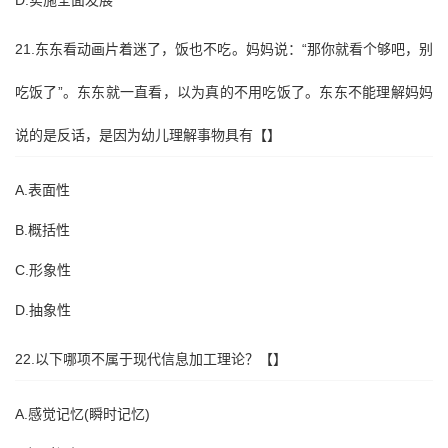
D.实施全面发展
21.东东看动画片着迷了，饭也不吃。妈妈说：“那你就看个够吧，别
吃饭了”。东东就一直看，以为真的不用吃饭了。东东不能理解妈妈
说的是反话，是因为幼儿理解事物具有【】
A.表面性
B.概括性
C.形象性
D.抽象性
22.以下哪项不属于现代信息加工理论？【】
A.感觉记忆(瞬时记忆)