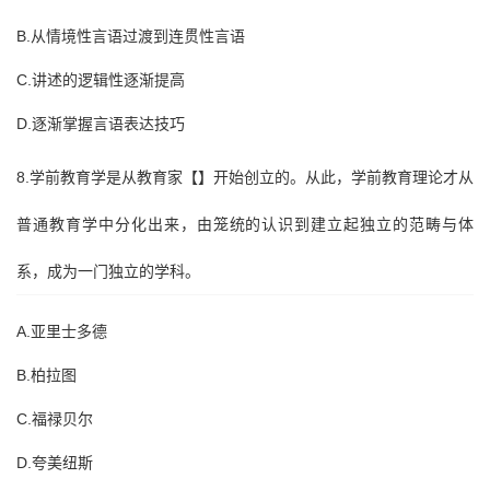
B.从情境性言语过渡到连贯性言语
C.讲述的逻辑性逐渐提高
D.逐渐掌握言语表达技巧
8.学前教育学是从教育家【】开始创立的。从此，学前教育理论才从
普通教育学中分化出来，由笼统的认识到建立起独立的范畴与体
系，成为一门独立的学科。
A.亚里士多德
B.柏拉图
C.福禄贝尔
D.夸美纽斯