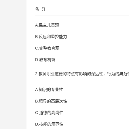
备【】
A.民主儿童观
B.反思和监控能力
C.完整教育观
D.教育机智
2.教师职业道德的特点有影响的深远性，行为的典范
A.知识的专业性
B.境界的高层次性
C.道德的高尚性
D.技能的示范性