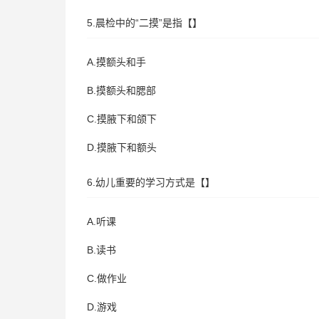
5.晨检中的“二摸”是指【】
A.摸额头和手
B.摸额头和腮部
C.摸腋下和颌下
D.摸腋下和额头
6.幼儿重要的学习方式是【】
A.听课
B.读书
C.做作业
D.游戏