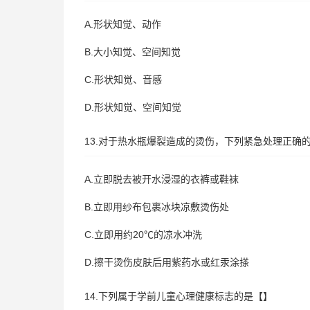
A.形状知觉、动作
B.大小知觉、空间知觉
C.形状知觉、音感
D.形状知觉、空间知觉
13.对于热水瓶爆裂造成的烫伤，下列紧急处理正确
A.立即脱去被开水浸湿的衣裤或鞋袜
B.立即用纱布包裹冰块凉敷烫伤处
C.立即用约20℃的凉水冲洗
D.擦干烫伤皮肤后用紫药水或红汞涂搽
14.下列属于学前儿童心理健康标志的是【】