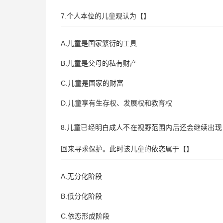
7.个人本位的儿童观认为【】
A.儿童是国家繁衍的工具
B.儿童是父母的私有财产
C.儿童是国家的财富
D.儿童享有生存权、发展权和教育权
8.儿童已经明白成人不在视野范围内后还会继续出
回来寻求保护。此时该儿童的依恋属于【】
A.无分化阶段
B.低分化阶段
C.依恋形成阶段