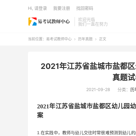
Hi, 请登录
我要注册
找回密码
欢迎光临
我们一直在努力
当前位置：
易考试教师中心
历年真题
正文


2021年江苏省盐城市盐都
真题试
2021-09-28
分类：
历
202
1
年
江苏省盐城市盐都区
幼儿园
案
1.在实践中，教师与幼儿交往时常很难预测到幼儿