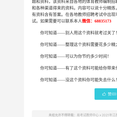
题和资料，该资料来自各地的
体育
教师编制招
和各种渠道得来的资料。内容可以说十分精炼
有资料含有答案。
在
各地
教师招聘考试中
出现
试。如果需要可以联系本人
微信：
68835173
你可知道
——别人用这个资料就考过关了
你可知道
——整理这个资料需要花多少精
你可知道
——可以为你节约多少时间！
你可知道
——有了这个资料可能给你带来
你可知道
——没这个资料你可能失去什么
赞(
0
)

未经允许不得转载：
易考试教师中心
»
2021年