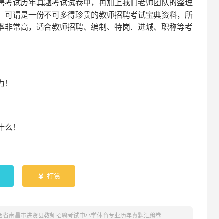
聘考试
历年真题考试
试卷中，
再
加上我们
老师
团队的整理
，可谓是一份
不可多得
珍贵的教师
招聘
考试宝典资料，所
率非常高，适合教师招聘、编制、特岗、进城、职称等考
！
力
！
什么！
！
打赏

江西省南昌市进贤县教师招聘考试中小学体育专业历年真题汇编卷