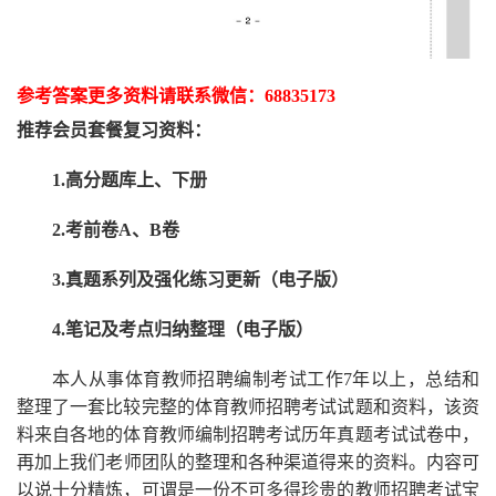
参考答案更多资
料请联系
微信：
68835173
推荐
会员套餐
复习资料：
1.高分题库上、下册
2.考前卷A、B卷
3.真题系列及强化练习更新（电子版）
4.笔记及考点归纳整理（电子版）
本人从事
体育
教师招聘编制考试工作
7
年以上，总结和
整理了一套比较完整的
体育
教师招聘考试试题和资料，该资
料来自各地的
体育
教师编制招聘考试
历年真题考试
试卷中，
再
加上我们
老师
团队的整理和各种渠道得来的资料。内容可
以说十分精炼，可谓是一份
不可多得
珍贵的教师
招聘
考试宝