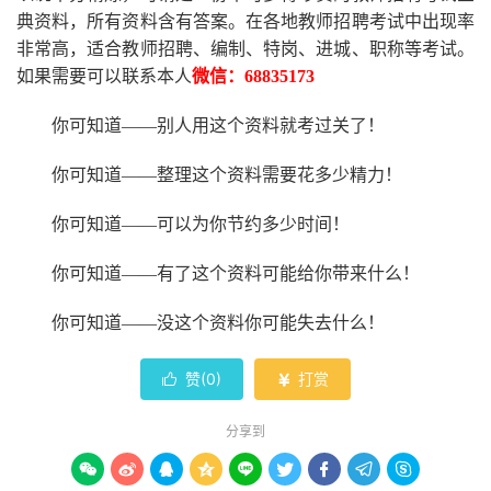
典资料，所有资料含有答案。
在
各地
教师招聘考试中
出现率
非常高，适合教师招聘、编制、特岗、进城、职称等考试。
如果需要可以联系本人
微信：
68835173
你可知道
——别人用这个资料就考过关了！
你可知道
——整理这个资料需要花多少精力
！
你可知道
——可以为你节约多少时间！
你可知道
——有了这个资料可能给你带来什么！
你可知道
——没这个资料你可能失去什么
！
赞(
0
)
打赏


分享到








