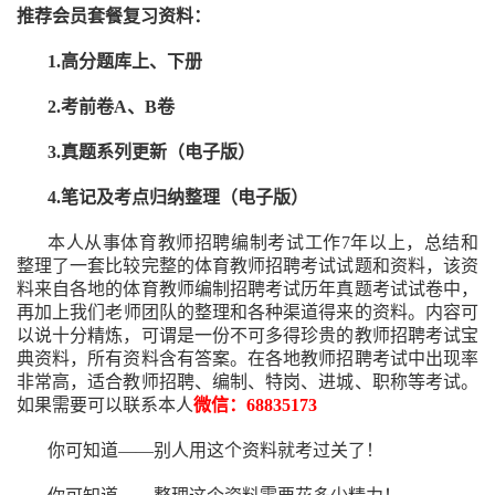
推荐
会员套餐
复习资料：
1.高分题库上、下册
2.考前卷A、B卷
3.真题系列更新（电子版）
4.笔记及考点归纳整理（电子版）
本人从事
体育
教师招聘编制考试工作
7
年以上，总结和
整理了一套比较完整的
体育
教师招聘考试试题和资料，该资
料来自各地的
体育
教师编制招聘考试
历年真题考试
试卷中，
再
加上我们
老师
团队的整理和各种渠道得来的资料。内容可
以说十分精炼，可谓是一份
不可多得
珍贵的教师
招聘
考试宝
典资料，所有资料含有答案。
在
各地
教师招聘考试中
出现率
非常高，适合教师招聘、编制、特岗、进城、职称等考试。
如果需要可以联系本人
微信：68835173
你可知道——别人用这个资料就考过关了！