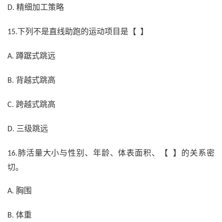
精细加工策略
D.
下列不是直线助跑的运动项目是【 】
15.
蹲踞式跳远
A.
背越式跳高
B.
跨越式跳高
C.
三级跳远
D.
肺活量大小与性别、年龄、体表面积、【 】的关系密
16.
切。
胸围
A.
体重
B.