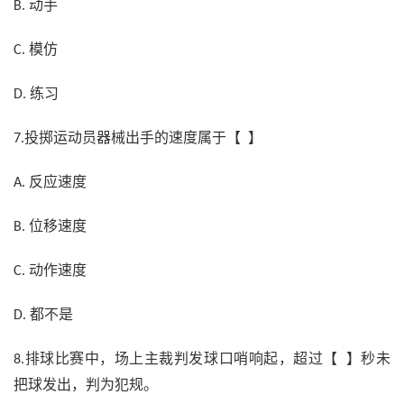
动手
B.
模仿
C.
练习
D.
投掷运动员器械出手的速度属于【 】
7.
反应速度
A.
位移速度
B.
动作速度
C.
都不是
D.
排球比赛中，场上主裁判发球口哨响起，超过【 】秒未
8.
把球发出，判为犯规。