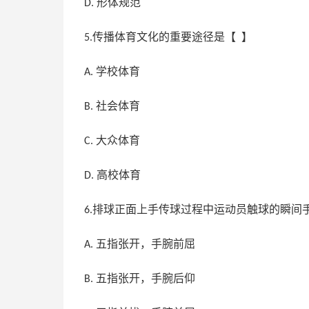
形体规范
D.
传播体育文化的重要途径是【 】
5.
学校体育
A.
社会体育
B.
大众体育
C.
高校体育
D.
排球正面上手传球过程中运动员触球的瞬间手
6.
五指张开，手腕前屈
A.
五指张开，手腕后仰
B.