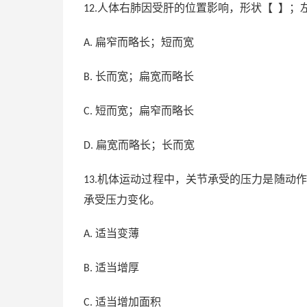
人体右肺因受肝的位置影响，形状【 】；
12.
扁窄而略长；短而宽
A.
长而宽；扁宽而略长
B.
短而宽；扁窄而略长
C.
扁宽而略长；长而宽
D.
机体运动过程中，关节承受的压力是随动作
13.
承受压力变化。
适当变薄
A.
适当增厚
B.
适当增加面积
C.