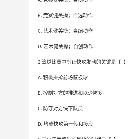
A.
竞赛健美操；自选动作
B.
艺术健美操；自编动作
C.
艺术健美操；自创动作
D.
篮球比赛中制止快攻发动的关键是【 】
2.
积极拼抢前场篮板球
A.
控制对方的推进和以少防多
B.
防守对方快下队员
C.
堵截快攻第一传和接应
D.