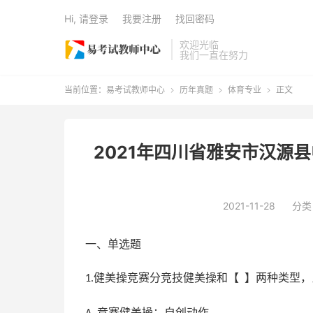
Hi, 请登录
我要注册
找回密码
欢迎光临
我们一直在努力
当前位置：
易考试教师中心
历年真题
体育专业
正文



2021年四川省雅安市汉源
2021-11-28
分类
一、单选题
健美操竞赛分竞技健美操和【 】两种类型，
1.
竞赛健美操；自创动作