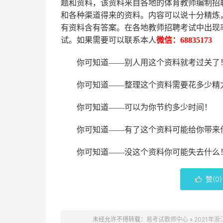
题和资料，该资料来自各地的
体育
教师编制招
和各种渠道得来的资料。内容可以说十分精炼
有资料含有答案。
在
各地
教师招聘考试中
出现
试。如果需要可以联系本人
微信：
68835173
你可知道
——别人用这个资料就考过关了
你可知道
——整理这个资料需要花多少精
你可知道
——可以为你节约多少时间！
你可知道
——有了这个资料可能给你带来
你可知道
——没这个资料你可能失去什么
赞(
0
)

未经允许不得转载：
易考试教师中心
»
2021年