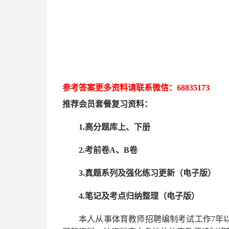
参考答案更多资
料请联系
微信：
68835173
推荐
会员套餐
复习资料：
1.高分题库上、下册
2.考前卷A、B卷
3.真题系列及强化练习更新（电子版）
4.笔记及考点归纳整理（电子版）
本人从事
体育
教师招聘编制考试工作
7
年