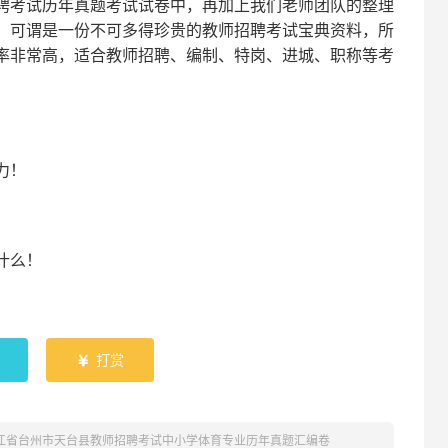
聘考试
历年真题考试
试卷中，
再
加上我们
老师
团队的整理
，可谓是一份
不可多得
珍贵的教师
招聘
考试宝典资料，所
率非常高，适合教师招聘、编制、特岗、进城、职称等考
！
力
！
什么！
！
打赏

浙江省台州市天台县教师招聘考试中小学体育专业历年真题汇编卷