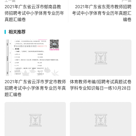
上一篇
下一篇
2021年广东省云浮市郁南县教
2021年广东省东莞市教师招聘
师招聘考试中小学体育专业历年
考试中小学体育专业历年真题汇
真题汇编卷
编卷
相关推荐
2021年广东省云浮市罗定市教师
体育教师考编/招聘考试真题试卷
招聘考试中小学体育专业历年真
学科专业知识每日一练10月28日
题汇编卷