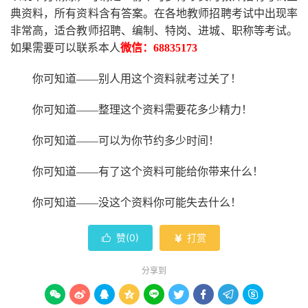
典资料，所有资料含有答案。
在
各地
教师招聘考试中
出现率
非常高，适合教师招聘、编制、特岗、进城、职称等考试。
如果需要可以联系本人
微信：
68835173
你可知道
——别人用这个资料就考过关了！
你可知道
——整理这个资料需要花多少精力
！
你可知道
——可以为你节约多少时间！
你可知道
——有了这个资料可能给你带来什么！
你可知道
——没这个资料你可能失去什么
！
赞(
0
)
打赏


分享到








