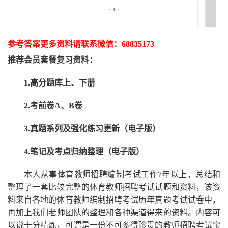
参考答案更多资
料请联系
微信：
68835173
推荐
会员套餐
复习资料：
1.高分题库上、下册
2.考前卷A、B卷
3.真题系列及强化练习更新（电子版）
4.笔记及考点归纳整理（电子版）
本人从事
体育
教师招聘编制考试工作
7
年以上，总结和
整理了一套比较完整的
体育
教师招聘考试试题和资料，该资
料来自各地的
体育
教师编制招聘考试
历年真题考试
试卷中，
再
加上我们
老师
团队的整理和各种渠道得来的资料。内容可
以说十分精炼，可谓是一份
不可多得
珍贵的教师
招聘
考试宝