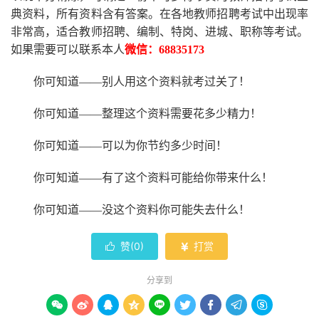
典资料，所有资料含有答案。
在
各地
教师招聘考试中
出现率
非常高，适合教师招聘、编制、特岗、进城、职称等考试。
如果需要可以联系本人
微信：
68835173
你可知道
——别人用这个资料就考过关了！
你可知道
——整理这个资料需要花多少精力
！
你可知道
——可以为你节约多少时间！
你可知道
——有了这个资料可能给你带来什么！
你可知道
——没这个资料你可能失去什么
！
赞(
0
)
打赏


分享到








