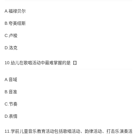
A.福禄贝尔
B.夸美纽斯
C.卢梭
D.洛克
10.幼儿在歌唱活动中最难掌握的是【】
A.音域
B.音准
C.节奏
D.表情
11.学前儿童音乐教育活动包括歌唱活动、韵律活动、打击乐演奏活