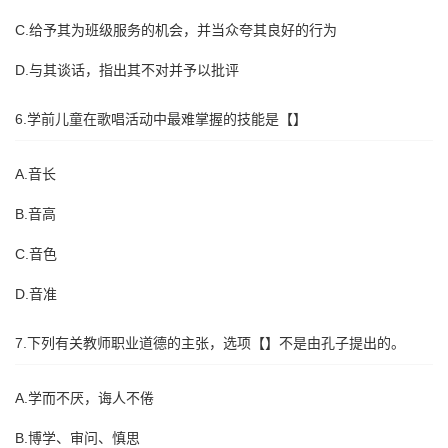
C.给予其为班级服务的机会，并当众夸其良好的行为
D.与其谈话，指出其不对并予以批评
6.学前儿童在歌唱活动中最难掌握的技能是【】
A.音长
B.音高
C.音色
D.音准
7.下列有关教师职业道德的主张，选项【】不是由孔子提出的。
A.学而不厌，诲人不倦
B.博学、审问、慎思