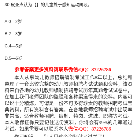
30.皮亚杰认为【】的儿童处于感知运动阶段。
A.0—2岁
B.2—3岁
C.4—5岁
D.5—6岁
参考答案更多资料请联系微信
/QQ：87226786
本人从事幼儿教师招聘编制考试工作
8年以上，总结和
整理了一套比较完整的幼儿教师招聘考试试题和资料，该资
料来自各地的幼儿教师编制招聘考试历年真题考试试卷中，
在加上我们老师团队的整理和各种渠道得来的资料。内容可
以说十分精炼，可谓是一份不可多得珍贵的教师招聘考试宝
典资料，所有资料含有答案。在各地教师招聘考试中出现率
非常高，适合教师招聘、编制、特岗、进城、职称等考试。
本人敢保证你只要记住这份资料，你将会有99%的几率通过
考试。如果需要可以联系本人
微信
/QQ：87226786
你可知道
——别人用这个资料就考过关了！