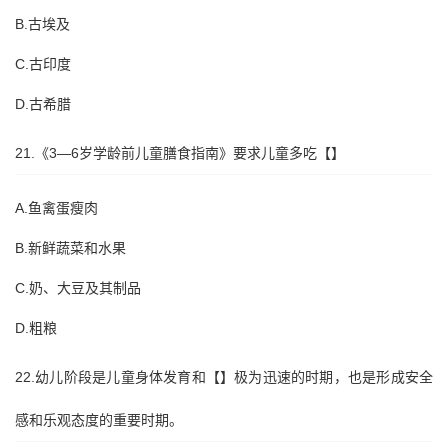
B.古埃及
C.古印度
D.古希腊
21.《3—6岁学龄前儿童膳食指南》要求儿童多吃【】
A.鱼禽蛋瘦肉
B.新鲜蔬菜和水果
C.奶、大豆及其制品
D.粗粮
22.幼儿阶段是儿童身体发育和【】极为迅速的时期，也是形成安全
感和乐观态度的重要时期。