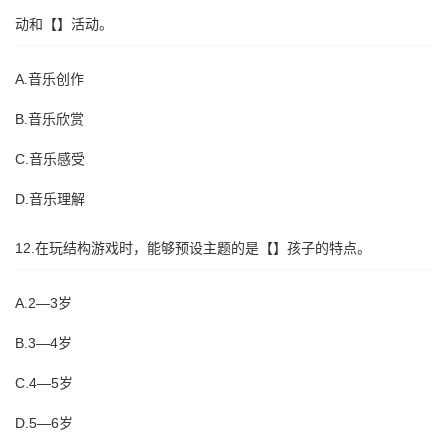
动和【】活动。
A.音乐创作
B.音乐欣赏
C.音乐感受
D.音乐理解
12.在玩结构游戏时，能够预设主题的是【】孩子的特点。
A.2—3岁
B.3—4岁
C.4—5岁
D.5—6岁