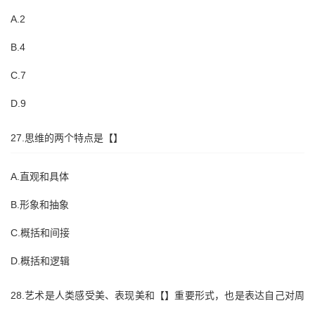
A.2
B.4
C.7
D.9
27.思维的两个特点是【】
A.直观和具体
B.形象和抽象
C.概括和间接
D.概括和逻辑
28.艺术是人类感受美、表现美和【】重要形式，也是表达自己对周