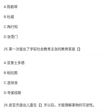
A.陈鹤琴
B.杜威
C.陶行知
D.张雪门
25.第一次提出了学前社会教育主张的教育家是【】
A.亚里士多德
B.柏拉图
C.昆体良
D.夸美纽斯
26.皮亚杰提出儿童在【】岁以后，才能理解事物的可逆性。