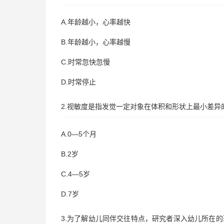
A.年龄越小，心率越快
B.年龄越小，心率越慢
C.时常忽快忽慢
D.时常停止
2.视敏度是指发觉一定对象在体积和形状上最小差
A.0—5个月
B.2岁
C.4—5岁
D.7岁
3.为了解幼儿同伴交往特点，研究者深入幼儿所在