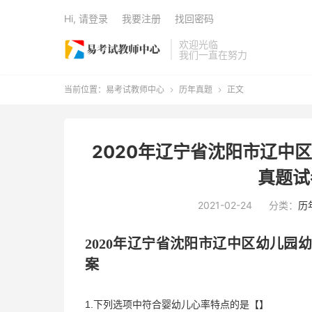
Hi, 请登录
我要注册
找回密码
欢迎光临
我们一直在努力
当前位置：
易考试教师中心
历年真题
正文


2020年辽宁省沈阳市辽中
真题试
2021-02-24
分类：
历
2020年
辽宁省沈阳市辽中区
幼儿园
案
1.下列选项中符合婴幼儿心率特点的是【】