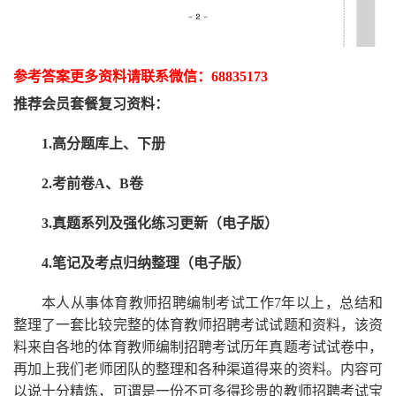
参考答案更多资
料请联系
微信：
68835173
推荐
会员套餐
复习资料：
1.高分题库上、下册
2.考前卷A、B卷
3.真题系列及强化练习更新（电子版）
4.笔记及考点归纳整理（电子版）
本人从事
体育
教师招聘编制考试工作
7
年以上，总结和
整理了一套比较完整的
体育
教师招聘考试试题和资料，该资
料来自各地的
体育
教师编制招聘考试
历年真题考试
试卷中，
再
加上我们
老师
团队的整理和各种渠道得来的资料。内容可
以说十分精炼，可谓是一份
不可多得
珍贵的教师
招聘
考试宝