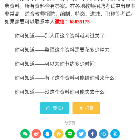
典资料，所有资料含有答案。
在
各地
教师招聘考试中
出现率
非常高，适合教师招聘、编制、特岗、进城、职称等考试。
如果需要可以联系本人
微信：
68835173
你可知道
——别人用这个资料就考过关了！
你可知道
——整理这个资料需要花多少精力
！
你可知道
——可以为你节约多少时间！
你可知道
——有了这个资料可能给你带来什么！
你可知道
——没这个资料你可能失去什么
！
赞(
0
)
打赏


分享到








