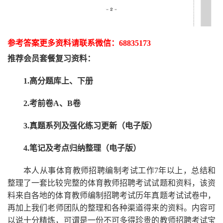
参考答案更多资
料请联系
微信：
68835173
推荐
会员套餐
复习资料：
1.高分题库上、下册
2.考前卷A、B卷
3.真题系列及强化练习更新（电子版）
4.笔记及考点归纳整理（电子版）
本人从事
体育
教师招聘编制考试工作
7
年以上，总结和
整理了一套比较完整的
体育
教师招聘考试试题和资料，该资
料来自各地的
体育
教师编制招聘考试
历年真题考试
试卷中，
再
加上我们
老师
团队的整理和各种渠道得来的资料。内容可
以说十分精炼，可谓是一份
不可多得
珍贵的教师
招聘
考试宝