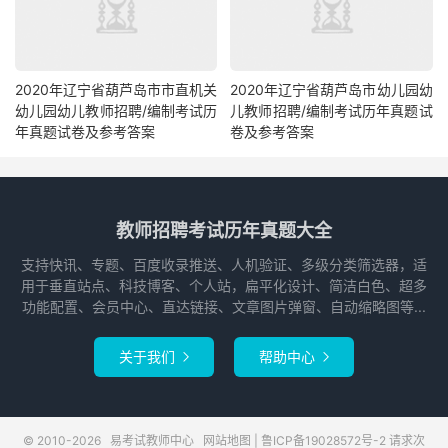
2020年辽宁省葫芦岛市市直机关
2020年辽宁省葫芦岛市幼儿园幼
幼儿园幼儿教师招聘/编制考试历
儿教师招聘/编制考试历年真题试
年真题试卷及参考答案
卷及参考答案
教师招聘考试历年真题大全
支持快讯、专题、百度收录推送、人机验证、多级分类筛选器，适
用于垂直站点、科技博客、个人站，扁平化设计、简洁白色、超多
功能配置、会员中心、直达链接、文章图片弹窗、自动缩略图等...
关于我们
帮助中心


© 2010-2026
易考试教师中心
网站地图
|
鲁ICP备19028572号-2
请求次