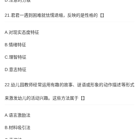
D.注意的分散
21.君君一遇到困难就怯懦退缩，反映的是性格的【】
A.对现实态度特征
B.情绪特征
C.理智特征
D.意志特征
22.幼儿园教师经常运用有趣的故事、谜语或形象的动作描述等形式
来激发幼儿的活动兴趣。这些方法属于【】
A.语言激励法
B.材料吸引法