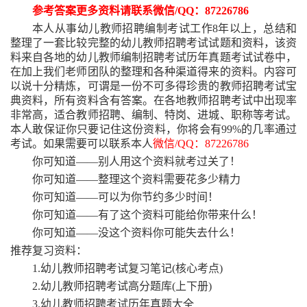
参考答案更多资料请联系微信
/QQ：87226786
本人从事幼儿教师招聘编制考试工作
8年以上，总结和
整理了一套比较完整的幼儿教师招聘考试试题和资料，该资
料来自各地的幼儿教师编制招聘考试历年真题考试试卷中，
在加上我们老师团队的整理和各种渠道得来的资料。内容可
以说十分精炼，可谓是一份不可多得珍贵的教师招聘考试宝
典资料，所有资料含有答案。在各地教师招聘考试中出现率
非常高，适合教师招聘、编制、特岗、进城、职称等考试。
本人敢保证你只要记住这份资料，你将会有99%的几率通过
考试。如果需要可以联系本人
微信
/QQ：87226786
你可知道
——别人用这个资料就考过关了！
你可知道
——整理这个资料需要花多少精力
你可知道
——可以为你节约多少时间！
你可知道
——有了这个资料可能给你带来什么！
你可知道
——没这个资料你可能失去什么！
推荐复习资料：
1.幼儿教师招聘考试复习笔记(核心考点)
2.幼儿教师招聘考试高分题库(上下册)
3.幼儿教师招聘考试历年真题大全