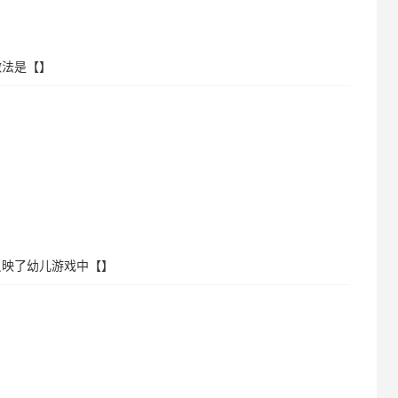
做法是【】
反映了幼儿游戏中【】