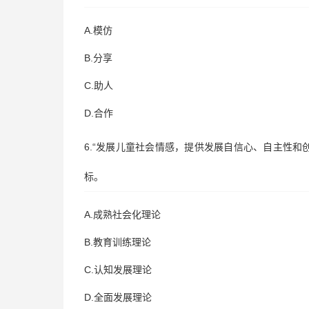
A.模仿
B.分享
C.助人
D.合作
6.“发展儿童社会情感，提供发展自信心、自主性
标。
A.成熟社会化理论
B.教育训练理论
C.认知发展理论
D.全面发展理论