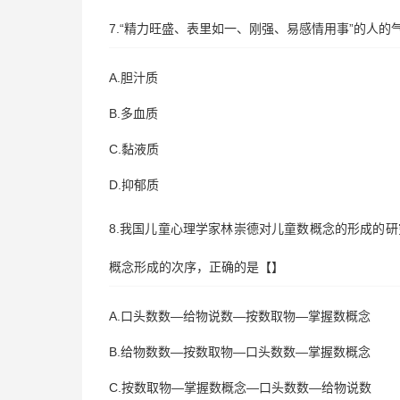
7.“精力旺盛、表里如一、刚强、易感情用事”的人的
A.胆汁质
B.多血质
C.黏液质
D.抑郁质
8.我国儿童心理学家林崇德对儿童数概念的形成的
概念形成的次序，正确的是【】
A.口头数数—给物说数—按数取物—掌握数概念
B.给物数数—按数取物—口头数数—掌握数概念
C.按数取物—掌握数概念—口头数数—给物说数