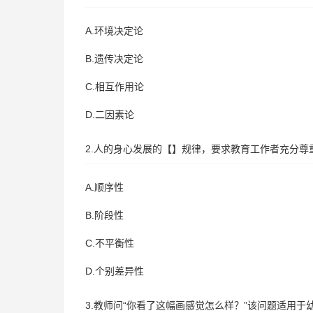
A.环境决定论
B.遗传决定论
C.相互作用论
D.二因素论
2.人的身心发展的【】规律，要求教育工作者充分尊
A.顺序性
B.阶段性
C.不平衡性
D.个别差异性
3.教师问“你看了这幅画感觉怎么样？”该问题适用