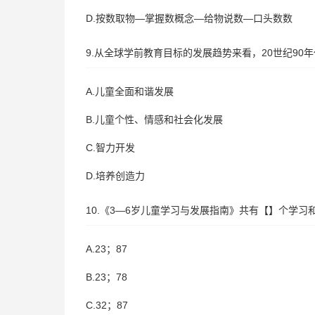
D.按数取物—掌握数概念—给物说数—口头数数
9.从全球学前教育目标的发展趋势来看，20世纪90
A.儿童全面和谐发展
B.儿童个性、情感和社会化发展
C.智力开发
D.培养创造力
10.《3—6岁儿童学习与发展指南》共有【】个学
A.23；87
B.23；78
C.32；87