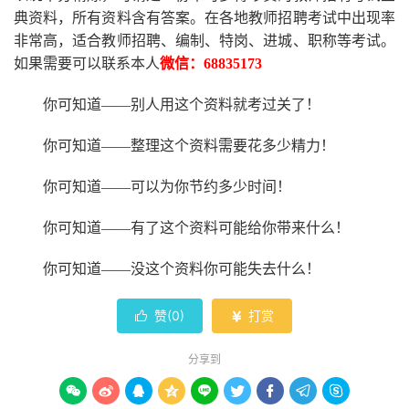
典资料，所有资料含有答案。
在
各地
教师招聘考试中
出现率
非常高，适合教师招聘、编制、特岗、进城、职称等考试。
如果需要可以联系本人
微信：
68835173
你可知道
——别人用这个资料就考过关了！
你可知道
——整理这个资料需要花多少精力
！
你可知道
——可以为你节约多少时间！
你可知道
——有了这个资料可能给你带来什么！
你可知道
——没这个资料你可能失去什么
！
赞(
0
)
打赏


分享到








