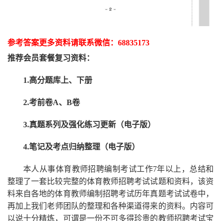
参考答案更多资
料请联系
微信：
68835173
推荐
会员套餐
复习资料：
1.高分题库上、下册
2.考前卷A、B卷
3.真题系列及强化练习更新（电子版）
4.笔记及考点归纳整理（电子版）
本人从事
体育
教师招聘编制考试工作
7
年以上，总结和
整理了一套比较完整的
体育
教师招聘考试试题和资料，该资
料来自各地的
体育
教师编制招聘考试
历年真题考试
试卷中，
再
加上我们
老师
团队的整理和各种渠道得来的资料。内容可
以说十分精炼，可谓是一份
不可多得
珍贵的教师
招聘
考试宝