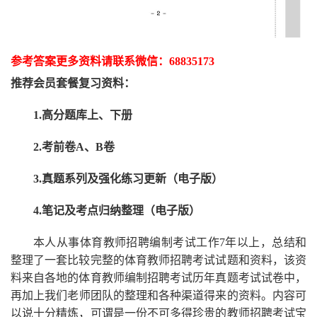
参考答案更多资
料请联系
微信：
68835173
推荐
会员套餐
复习资料：
1.高分题库上、下册
2.考前卷A、B卷
3.真题系列及强化练习更新（电子版）
4.笔记及考点归纳整理（电子版）
本人从事
体育
教师招聘编制考试工作
7
年以上，总结和
整理了一套比较完整的
体育
教师招聘考试试题和资料，该资
料来自各地的
体育
教师编制招聘考试
历年真题考试
试卷中，
再
加上我们
老师
团队的整理和各种渠道得来的资料。内容可
以说十分精炼，可谓是一份
不可多得
珍贵的教师
招聘
考试宝