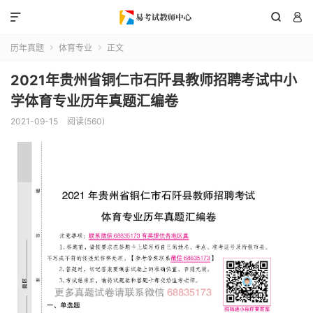



历年真题
体育专业
正文


2021年贵州省铜仁市石阡县教师招聘考试中小
学体育专业历年真题汇编卷
2021-09-15
阅读(560)