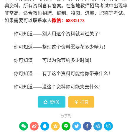
典资料，所有资料含有答案。
在
各地
教师招聘考试中
出现率
非常高，适合教师招聘、编制、特岗、进城、职称等考试。
如果需要可以联系本人
微信：
68835173
你可知道
——别人用这个资料就考过关了！
你可知道
——整理这个资料需要花多少精力
！
你可知道
——可以为你节约多少时间！
你可知道
——有了这个资料可能给你带来什么！
你可知道
——没这个资料你可能失去什么
！
赞(
0
)
打赏


分享到








