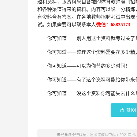
题和资料，该资料来自各地的
体育
教师编制招
和各种渠道得来的资料。内容可以说十分精炼
有资料含有答案。
在
各地
教师招聘考试中
出现
试。如果需要可以联系本人
微信：
68835173
你可知道
——别人用这个资料就考过关了
你可知道
——整理这个资料需要花多少精
你可知道
——可以为你节约多少时间！
你可知道
——有了这个资料可能给你带来
你可知道
——没这个资料你可能失去什么
赞(
0
)

未经允许不得转载：
易考试教师中心
»
2021年