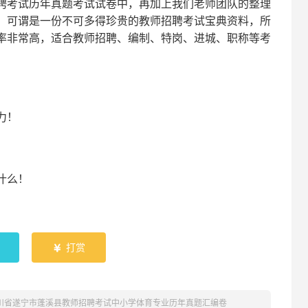
聘考试
历年真题考试
试卷中，
再
加上我们
老师
团队的整理
，可谓是一份
不可多得
珍贵的教师
招聘
考试宝典资料，所
率非常高，适合教师招聘、编制、特岗、进城、职称等考
！
力
！
什么！
！
打赏

四川省遂宁市蓬溪县教师招聘考试中小学体育专业历年真题汇编卷