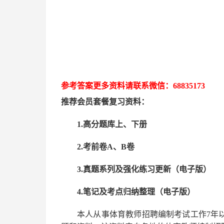
参考答案更多资
料请联系
微信：
68835173
推荐
会员套餐
复习资料：
1.高分题库上、下册
2.考前卷A、B卷
3.真题系列及强化练习更新（电子版）
4.笔记及考点归纳整理（电子版）
本人从事
体育
教师招聘编制考试工作
7
年