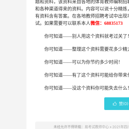
题和资料，该资料来自各地的
体育
教师编制招
和各种渠道得来的资料。内容可以说十分精炼
有资料含有答案。
在
各地
教师招聘考试中
出现
试。如果需要可以联系本人
微信：
68835173
你可知道
——别人用这个资料就考过关了
你可知道
——整理这个资料需要花多少精
你可知道
——可以为你节约多少时间！
你可知道
——有了这个资料可能给你带来
你可知道
——没这个资料你可能失去什么
赞(
0
)

未经允许不得转载：
易考试教师中心
»
2021年