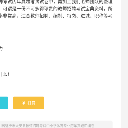
聘考试
历年真题考试
试卷中，
再
加上我们
老师
团队的整理
，可谓是一份
不可多得
珍贵的教师
招聘
考试宝典资料，所
率非常高，适合教师招聘、编制、特岗、进城、职称等考
！
力
！
什么！
！
打赏

四川省遂宁市大英县教师招聘考试中小学体育专业历年真题汇编卷