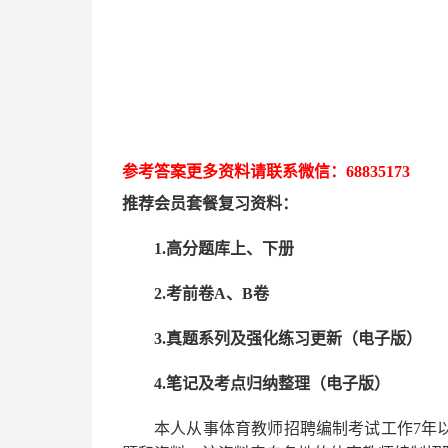
参考答案更多资
料请联系
微信：
68835173
推荐
会员套餐
复习资料：
1.高分题库上、下册
2.考前卷A、B卷
3.真题系列及强化练习更新（电子版）
4.笔记及考点归纳整理（电子版）
本人从事
体育
教师招聘编制考试工作
7
年