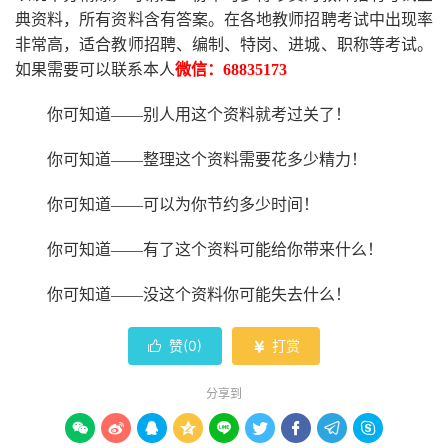
典资料，所有资料含有答案。
在
各地
教师招聘考试中
出现率
非常高，适合教师招聘、编制、特岗、进城、职称等考试。
如果需要可以联系本人
微信：
68835173
你可知道
——别人用这个资料就考过关了！
你可知道
——整理这个资料需要花多少精力
！
你可知道
——可以为你节约多少时间！
你可知道
——有了这个资料可能给你带来什么！
你可知道
——没这个资料你可能失去什么
！
赞(
0
)
打赏


分享到








