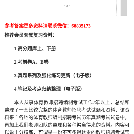
参考答案更多资
料请联系
微信：
68835173
推荐
会员套餐
复习资料：
1.高分题库上、下册
2.考前卷A、B卷
3.真题系列及强化练习更新（电子版）
4.笔记及考点归纳整理（电子版）
本人从事
体育
教师招聘编制考试工作
7
年以上，总结和
整理了一套比较完整的
体育
教师招聘考试试题和资料，该资
料来自各地的
体育
教师编制招聘考试
历年真题考试
试卷中，
再
加上我们
老师
团队的整理和各种渠道得来的资料。内容可
以说十分精炼，可谓是一份
不可多得
珍贵的教师
招聘
考试宝