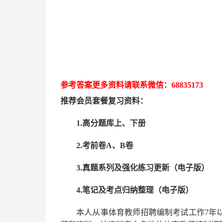
参考答案更多资
料请联系
微信：
68835173
推荐
会员套餐
复习资料：
1.高分题库上、下册
2.考前卷A、B卷
3.真题系列及强化练习更新（电子版）
4.笔记及考点归纳整理（电子版）
本人从事
体育
教师招聘编制考试工作
7
年