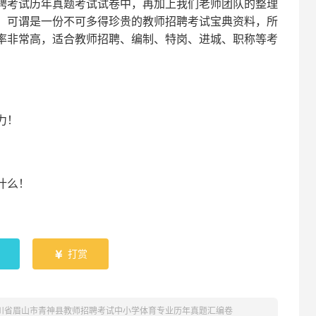
聘考试
历年真题考试
试卷中，
再
加上我们
老师
团队的整理
，可谓是一份
不可多得
珍贵的教师
招聘
考试宝典资料，所
率非常高，适合教师招聘、编制、特岗、进城、职称等考
！
力
！
什么！
！
打赏

四川省眉山市青神县教师招聘考试中小学体育专业历年真题汇编卷