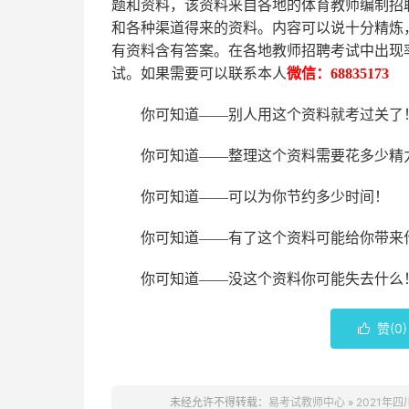
题和资料，该资料来自各地的
体育
教师编制招
和各种渠道得来的资料。内容可以说十分精炼
有资料含有答案。
在
各地
教师招聘考试中
出现
试。如果需要可以联系本人
微信：
68835173
你可知道
——别人用这个资料就考过关了
你可知道
——整理这个资料需要花多少精
你可知道
——可以为你节约多少时间！
你可知道
——有了这个资料可能给你带来
你可知道
——没这个资料你可能失去什么
赞(
0
)

未经允许不得转载：
易考试教师中心
»
2021年