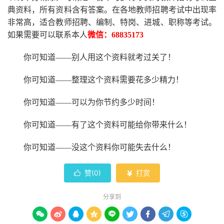
典资料，所有资料含有答案。
在
各地
教师招聘考试中
出现率
非常高，适合教师招聘、编制、特岗、进城、职称等考试。
如果需要可以联系本人
微信：
68835173
你可知道
——别人用这个资料就考过关了！
你可知道
——整理这个资料需要花多少精力
！
你可知道
——可以为你节约多少时间！
你可知道
——有了这个资料可能给你带来什么！
你可知道
——没这个资料你可能失去什么
！
赞(
0
)
打赏


分享到








