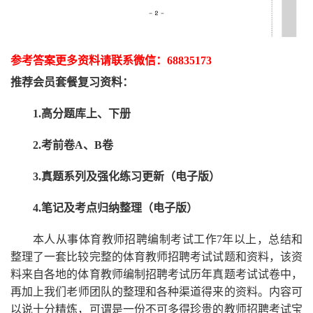
参考答案更多资
料请联系
微信：
68835173
推荐
会员套餐
复习资料：
1.高分题库上、下册
2.考前卷A、B卷
3.真题系列及强化练习更新（电子版）
4.笔记及考点归纳整理（电子版）
本人从事
体育
教师招聘编制考试工作
7
年以上，总结和
整理了一套比较完整的
体育
教师招聘考试试题和资料，该资
料来自各地的
体育
教师编制招聘考试
历年真题考试
试卷中，
再
加上我们
老师
团队的整理和各种渠道得来的资料。内容可
以说十分精炼，可谓是一份
不可多得
珍贵的教师
招聘
考试宝