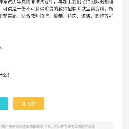
聘考试
历年真题考试
试卷中，
再
加上我们
老师
团队的整理
，可谓是一份
不可多得
珍贵的教师
招聘
考试宝典资料，所
率非常高，适合教师招聘、编制、特岗、进城、职称等考
！
力
！
什么！
！
打赏

四川省广安市前锋区教师招聘考试中小学体育专业历年真题汇编卷