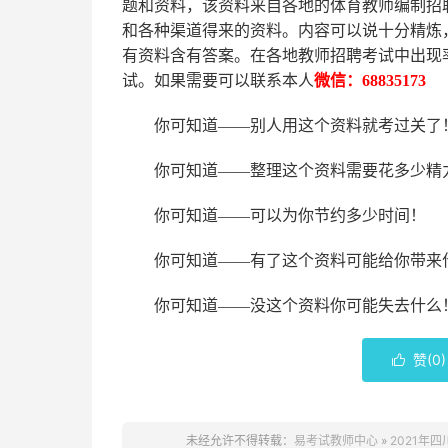
题和资料，该资料来自各地的
体育
教师编制招
和各种渠道得来的资料。内容可以说十分精炼
有资料含有答案。
在
各地
教师招聘考试中
出现
试。如果需要可以联系本人
微信：
68835173
你可知道
——别人用这个资料就考过关了
你可知道
——整理这个资料需要花多少精
你可知道
——可以为你节约多少时间！
你可知道
——有了这个资料可能给你带来
你可知道
——没这个资料你可能失去什么
赞(
0
)

未经允许不得转载：
易考试教师中心
»
2021年