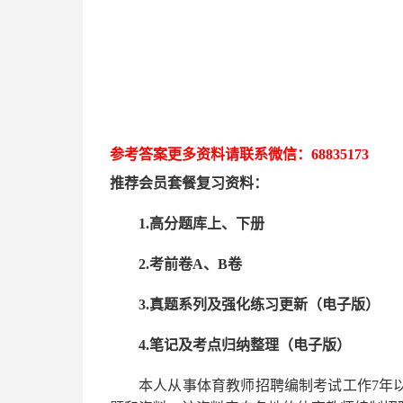
参考答案更多资
料请联系
微信：
68835173
推荐
会员套餐
复习资料：
1.高分题库上、下册
2.考前卷A、B卷
3.真题系列及强化练习更新（电子版）
4.笔记及考点归纳整理（电子版）
本人从事
体育
教师招聘编制考试工作
7
年