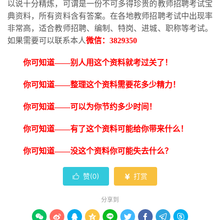
以说十分精炼，可谓是一份不可多得珍贵的教师招聘考试宝
典资料，所有资料含有答案。在各地教师招聘考试中出现率
非常高，适合教师招聘、编制、特岗、进城、职称等考试。
如果需要可以联系本人
微信：
3829350
你可知道
——别人用这个资料就考过关了！
你可知道
——整理这个资料需要花多少精力！
你可知道
——可以为你节约多少时间！
你可知道
——有了这个资料可能给你带来什么！
你可知道
——没这个资料你可能失去什么？
赞(
0
)
打赏


分享到








