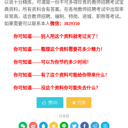
以说十分精炼，可谓是一份不可多得珍贵的教师招聘考试宝
典资料，所有资料含有答案。在各地教师招聘考试中出现率
非常高，适合教师招聘、编制、特岗、进城、职称等考试。
如果需要可以联系本人
微信：
3829350
你可知道
——别人用这个资料就考过关了！
你可知道
——整理这个资料需要花多少精力！
你可知道
——可以为你节约多少时间！
你可知道
——有了这个资料可能给你带来什么！
你可知道
——没这个资料你可能失去什么？
赞(
0
)
打赏


分享到








