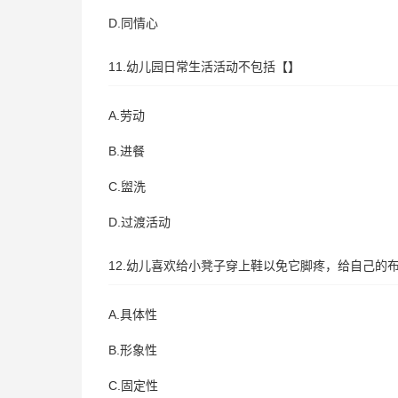
D.同情心
11.幼儿园日常生活活动不包括【】
A.劳动
B.进餐
C.盥洗
D.过渡活动
12.幼儿喜欢给小凳子穿上鞋以免它脚疼，给自己的
A.具体性
B.形象性
C.固定性