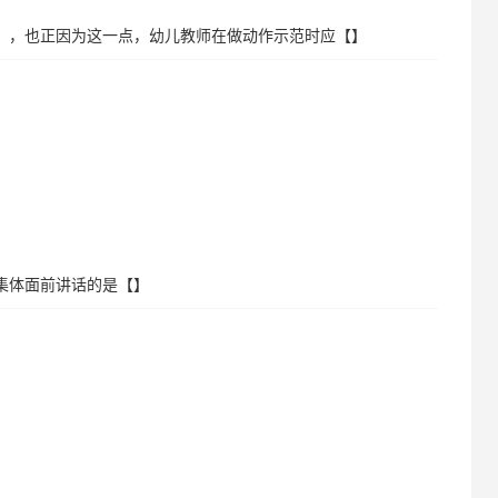
【】，也正因为这一点，幼儿教师在做动作示范时应【】
集体面前讲话的是【】